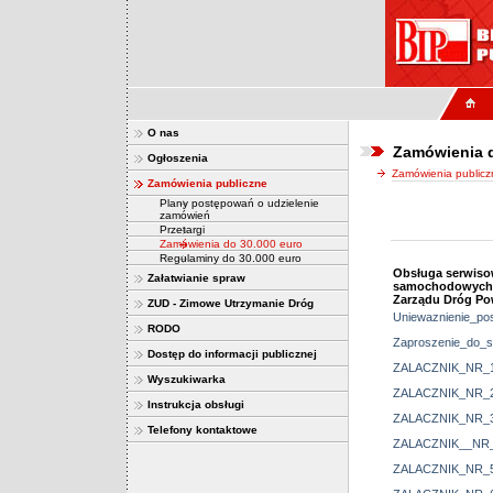
O nas
Zamówienia 
Ogłoszenia
Zamówienia publicz
Zamówienia publiczne
Plany postępowań o udzielenie
zamówień
Przetargi
Zamówienia do 30.000 euro
Regulaminy do 30.000 euro
Obsługa serwiso
Załatwianie spraw
samochodowych 
Zarządu Dróg Po
ZUD - Zimowe Utrzymanie Dróg
Uniewaznienie_pos
RODO
Zaproszenie_do_sk
Dostęp do informacji publicznej
ZALACZNIK_NR_1
Wyszukiwarka
ZALACZNIK_NR_2
Instrukcja obsługi
ZALACZNIK_NR_3
Telefony kontaktowe
ZALACZNIK__NR_
ZALACZNIK_NR_5